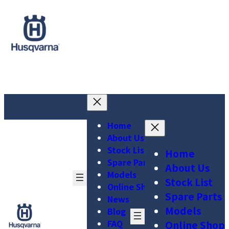
コ
ナ
ン
ビ
テ
ゲ
ン
ー
ツ
シ
へ
ョ
ア
ア
ア
ス
ン
イ
イ
イ
キ
に
コ
コ
コ
ッ
移
ン
ン
ン
プ
動
リ
リ
リ
Home
ン
ン
ン
About Us
ク
ク
ク
Stock List
Home
Spare Parts
About Us
Models
Stock List
Online Shop
Spare Parts
News
Models
Blog
FAQ
Online Shop