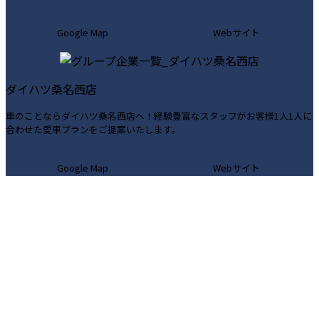
カ
カ
Google Map
Webサイト
ラ
ラ
ム
ム
リ
リ
ダイハツ桑名西店
ン
ン
ク
ク
車のことならダイハツ桑名西店へ！経験豊富なスタッフがお客様1人1人に
合わせた愛車プランをご提案いたします。
カ
カ
Google Map
Webサイト
ラ
ラ
ム
ム
リ
リ
ン
ン
ク
ク