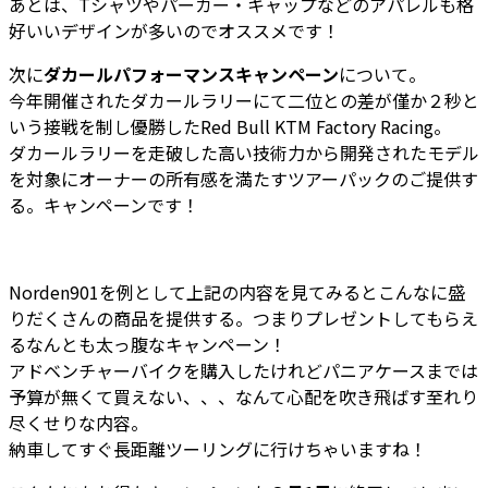
あとは、Tシャツやパーカー・キャップなどのアパレルも格
好いいデザインが多いのでオススメです！
次に
ダカールパフォーマンスキャンペーン
について。
今年開催されたダカールラリーにて二位との差が僅か２秒と
いう接戦を制し優勝したRed Bull KTM Factory Racing。
ダカールラリーを走破した高い技術力から開発されたモデル
を対象にオーナーの所有感を満たすツアーパックのご提供す
る。キャンペーンです！
Norden901を例として上記の内容を見てみるとこんなに盛
りだくさんの商品を提供する。つまりプレゼントしてもらえ
るなんとも太っ腹なキャンペーン！
アドベンチャーバイクを購入したけれどパニアケースまでは
予算が無くて買えない、、、なんて心配を吹き飛ばす至れり
尽くせりな内容。
納車してすぐ長距離ツーリングに行けちゃいますね！