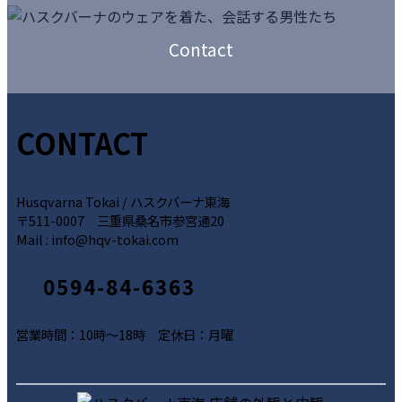
ン
ー
カ
ク
リ
ラ
Contact
ン
ム
ク
リ
ン
ク
CONTACT
Husqvarna Tokai / ハスクバーナ東海
〒511-0007 三重県桑名市参宮通20
Mail : info@hqv-tokai.com
0594-84-6363
営業時間：10時～18時 定休日：月曜
ア
ア
ア
Mail Form
イ
イ
イ