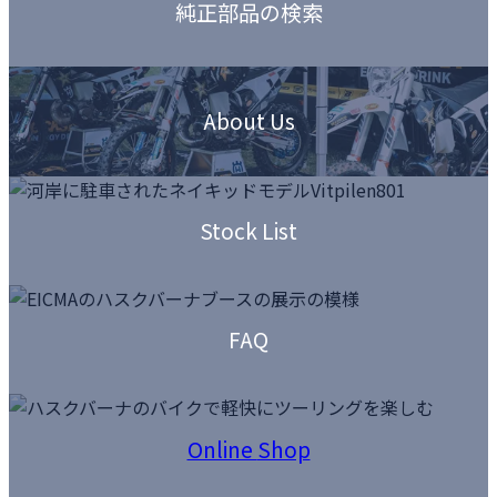
純正部品の検索
ム
リ
ン
カ
ク
ラ
About Us
ム
リ
ン
カ
ク
ラ
Stock List
ム
リ
ン
カ
ク
ラ
FAQ
ム
リ
ン
カ
ク
ラ
Online
Shop
ム
カ
リ
バ