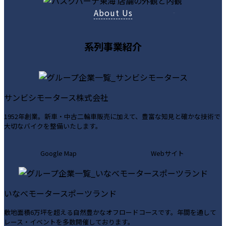
コ
コ
コ
About Us
ン
ン
ン
リ
リ
リ
ン
ン
ン
系列事業紹介
ク
ク
ク
サンビシモータース株式会社
1952年創業。新車・中古二輪車販売に加えて、豊富な知見と確かな技術で
大切なバイクを整備いたします。
カ
カ
Google Map
Webサイト
ラ
ラ
ム
ム
リ
リ
いなべモータースポーツランド
ン
ン
ク
ク
敷地面積6万坪を超える自然豊かなオフロードコースです。年間を通して
レース・イベントを多数開催しております。