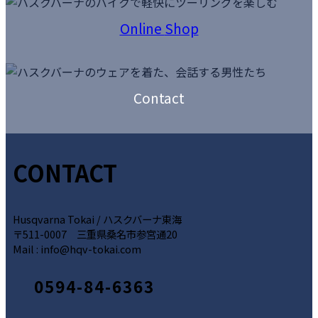
カ
ク
ラ
Online
Shop
ム
カ
リ
バ
ン
ー
カ
ク
リ
ラ
Contact
ン
ム
ク
リ
ン
ク
CONTACT
Husqvarna Tokai / ハスクバーナ東海
〒511-0007 三重県桑名市参宮通20
Mail : info@hqv-tokai.com
0594-84-6363