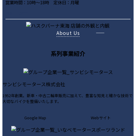
営業時間：10時～18時 定休日：月曜
ア
ア
ア
Mail Form
イ
イ
イ
コ
コ
コ
About Us
ン
ン
ン
リ
リ
リ
ン
ン
ン
系列事業紹介
ク
ク
ク
サンビシモータース株式会社
1952年創業。新車・中古二輪車販売に加えて、豊富な知見と確かな技術で
大切なバイクを整備いたします。
カ
カ
Google Map
Webサイト
ラ
ラ
ム
ム
リ
リ