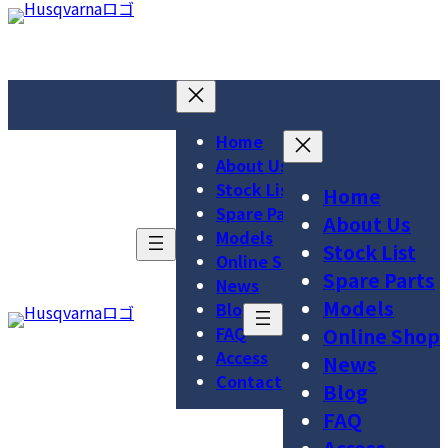
コ
ナ
ア
ア
ア
ン
ビ
イ
イ
イ
テ
ゲ
コ
コ
コ
ン
ー
ン
ン
ン
ツ
シ
リ
リ
リ
へ
ョ
Home
ン
ン
ン
ス
ン
About Us
ク
ク
ク
キ
に
Stock List
Home
ッ
移
Spare Parts
About Us
プ
動
Models
Stock List
Online Shop
Spare Parts
News
Models
Blog
FAQ
Online Shop
Access
News
Contact
Blog
FAQ