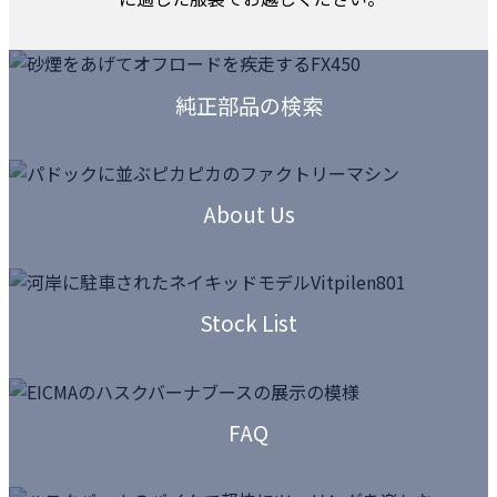
カ
ラ
純正部品の検索
ム
リ
ン
カ
ク
ラ
About Us
ム
リ
ン
カ
ク
ラ
Stock List
ム
リ
ン
カ
ク
ラ
FAQ
ム
リ
ン