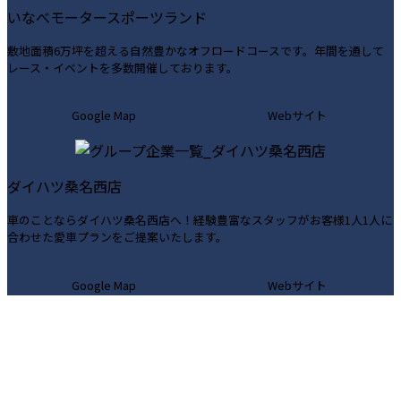
いなべモータースポーツランド
ン
ン
ク
ク
敷地面積6万坪を超える自然豊かなオフロードコースです。年間を通して
レース・イベントを多数開催しております。
カ
カ
Google Map
Webサイト
ラ
ラ
ム
ム
リ
リ
ダイハツ桑名西店
ン
ン
ク
ク
車のことならダイハツ桑名西店へ！経験豊富なスタッフがお客様1人1人に
合わせた愛車プランをご提案いたします。
カ
カ
Google Map
Webサイト
ラ
ラ
ム
ム
リ
リ
ン
ン
ク
ク