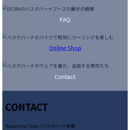
リ
ン
カ
ク
ラ
FAQ
ム
リ
ン
カ
ク
ラ
Online
Shop
ム
カ
リ
バ
ン
ー
カ
ク
リ
ラ
Contact
ン
ム
ク
リ
ン
ク
CONTACT
Husqvarna Tokai / ハスクバーナ東海