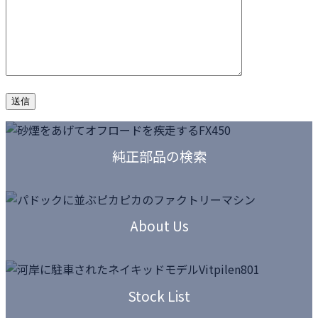
カ
ラ
純正部品の検索
ム
リ
ン
カ
ク
ラ
About Us
ム
リ
ン
カ
ク
ラ
Stock List
ム