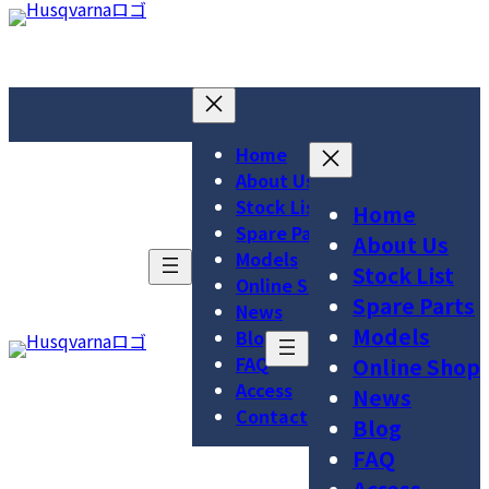
コ
ナ
ア
ア
ア
ン
ビ
イ
イ
イ
テ
ゲ
コ
コ
コ
ン
ー
ン
ン
ン
ツ
シ
リ
リ
リ
へ
ョ
Home
ン
ン
ン
ス
ン
About Us
ク
ク
ク
キ
に
Stock List
Home
ッ
移
Spare Parts
About Us
プ
動
Models
Stock List
Online Shop
Spare Parts
News
Models
Blog
FAQ
Online Shop
Access
News
Contact
Blog
FAQ