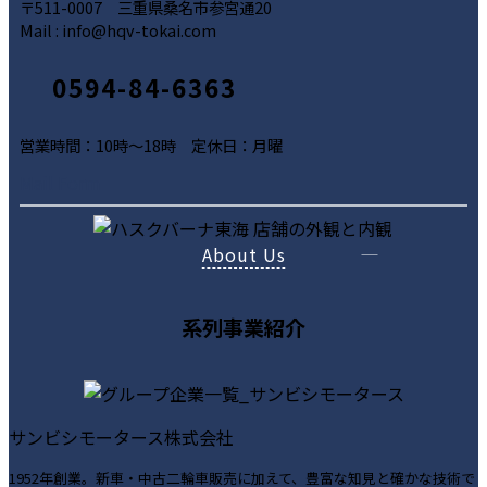
〒511-0007 三重県桑名市参宮通20
Mail : info@hqv-tokai.com
0594-84-6363
営業時間：10時～18時 定休日：月曜
ア
ア
ア
Mail Form
イ
イ
イ
コ
コ
コ
About Us
ン
ン
ン
リ
リ
リ
ン
ン
ン
系列事業紹介
ク
ク
ク
サンビシモータース株式会社
1952年創業。新車・中古二輪車販売に加えて、豊富な知見と確かな技術で