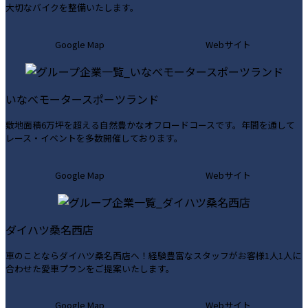
大切なバイクを整備いたします。
カ
カ
Google Map
Webサイト
ラ
ラ
ム
ム
リ
リ
いなべモータースポーツランド
ン
ン
ク
ク
敷地面積6万坪を超える自然豊かなオフロードコースです。年間を通して
レース・イベントを多数開催しております。
カ
カ
Google Map
Webサイト
ラ
ラ
ム
ム
リ
リ
ダイハツ桑名西店
ン
ン
ク
ク
車のことならダイハツ桑名西店へ！経験豊富なスタッフがお客様1人1人に
合わせた愛車プランをご提案いたします。
カ
カ
Google Map
Webサイト