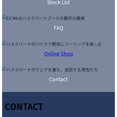
Stock List
ム
リ
ン
カ
ク
ラ
FAQ
ム
リ
ン
カ
ク
ラ
Online
Shop
ム
カ
リ
バ
ン
ー
カ
ク
リ
ラ
Contact
ン
ム
ク
リ
ン
ク
CONTACT