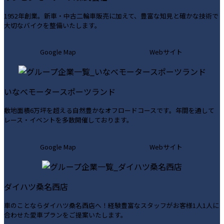
1952年創業。新車・中古二輪車販売に加えて、豊富な知見と確かな技術で
大切なバイクを整備いたします。
カ
カ
Google Map
Webサイト
ラ
ラ
ム
ム
リ
リ
いなべモータースポーツランド
ン
ン
ク
ク
敷地面積6万坪を超える自然豊かなオフロードコースです。年間を通して
レース・イベントを多数開催しております。
カ
カ
Google Map
Webサイト
ラ
ラ
ム
ム
リ
リ
ダイハツ桑名西店
ン
ン
ク
ク
車のことならダイハツ桑名西店へ！経験豊富なスタッフがお客様1人1人に
合わせた愛車プランをご提案いたします。