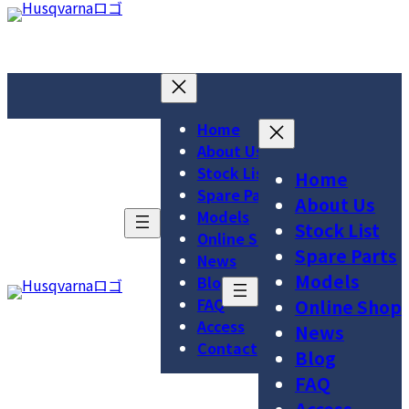
コ
ナ
ア
ア
ア
ン
ビ
イ
イ
イ
テ
ゲ
コ
コ
コ
ン
ー
ン
ン
ン
ツ
シ
リ
リ
リ
へ
ョ
Home
ン
ン
ン
ス
ン
About Us
ク
ク
ク
キ
に
Stock List
Home
ッ
移
Spare Parts
About Us
プ
動
Models
Stock List
Online Shop
Spare Parts
News
Models
Blog
FAQ
Online Shop
Access
News
Contact
Blog
FAQ