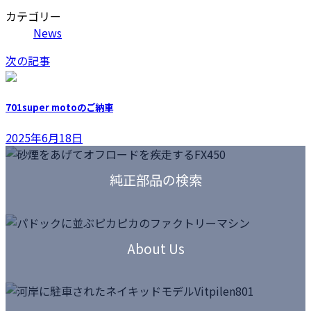
カテゴリー
News
次の記事
701super motoのご納車
2025年6月18日
カ
ラ
純正部品の検索
ム
リ
ン
カ
ク
ラ
About Us
ム
リ
ン
カ
ク
ラ