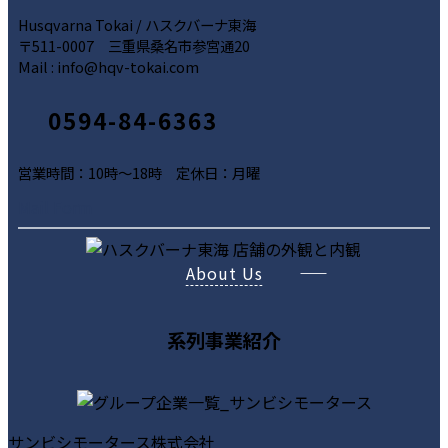
Husqvarna Tokai / ハスクバーナ東海
〒511-0007 三重県桑名市参宮通20
Mail : info@hqv-tokai.com
0594-84-6363
営業時間：10時～18時 定休日：月曜
ア
ア
ア
Mail Form
イ
イ
イ
コ
コ
コ
About Us
ン
ン
ン
リ
リ
リ
ン
ン
ン
系列事業紹介
ク
ク
ク
サンビシモータース株式会社