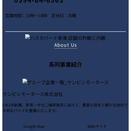
営業時間：10時～18時 定休日：月曜
ア
ア
ア
Mail Form
イ
イ
イ
コ
コ
コ
About Us
ン
ン
ン
リ
リ
リ
ン
ン
ン
系列事業紹介
ク
ク
ク
サンビシモータース株式会社
1952年創業。新車・中古二輪車販売に加えて、豊富な知見と確かな技術で
大切なバイクを整備いたします。
カ
カ
Google Map
Webサイト
ラ
ラ