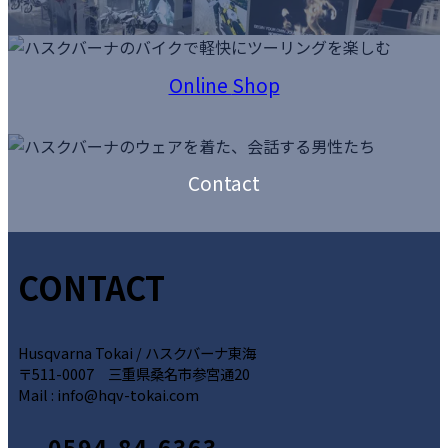
リ
ン
カ
ク
ラ
Online
Shop
ム
カ
リ
バ
ン
ー
カ
ク
リ
ラ
Contact
ン
ム
ク
リ
ン
ク
CONTACT
Husqvarna Tokai / ハスクバーナ東海
〒511-0007 三重県桑名市参宮通20
Mail : info@hqv-tokai.com
0594-84-6363