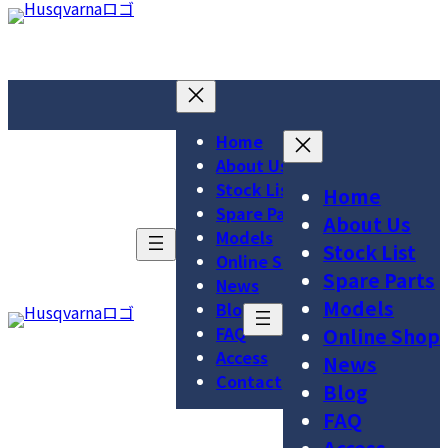
コ
ナ
ア
ア
ア
ン
ビ
イ
イ
イ
テ
ゲ
コ
コ
コ
ン
ー
ン
ン
ン
ツ
シ
リ
リ
リ
へ
ョ
Home
ン
ン
ン
ス
ン
About Us
ク
ク
ク
キ
に
Stock List
Home
ッ
移
Spare Parts
About Us
プ
動
Models
Stock List
Online Shop
Spare Parts
News
Models
Blog
FAQ
Online Shop
Access
News
Contact
Blog
FAQ