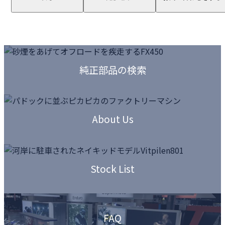
カ
ラ
純正部品の検索
ム
リ
ン
カ
ク
ラ
About Us
ム
リ
ン
カ
ク
ラ
Stock List
ム
リ
ン
カ
ク
ラ
FAQ
ム