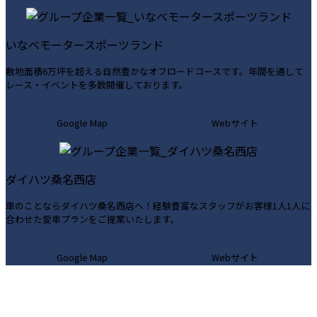
ム
ム
リ
リ
いなべモータースポーツランド
ン
ン
ク
ク
敷地面積6万坪を超える自然豊かなオフロードコースです。年間を通して
レース・イベントを多数開催しております。
カ
カ
Google Map
Webサイト
ラ
ラ
ム
ム
リ
リ
ダイハツ桑名西店
ン
ン
ク
ク
車のことならダイハツ桑名西店へ！経験豊富なスタッフがお客様1人1人に
合わせた愛車プランをご提案いたします。
カ
カ
Google Map
Webサイト
ラ
ラ
ム
ム
リ
リ
ン
ン